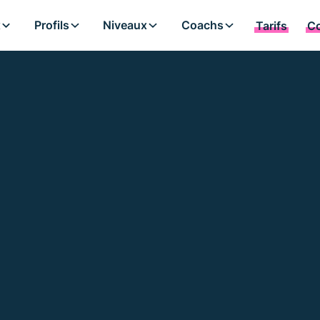
x
x
Profils
Profils
Niveaux
Niveaux
Coachs
Coachs
Tarifs
Tarifs
Co
Co