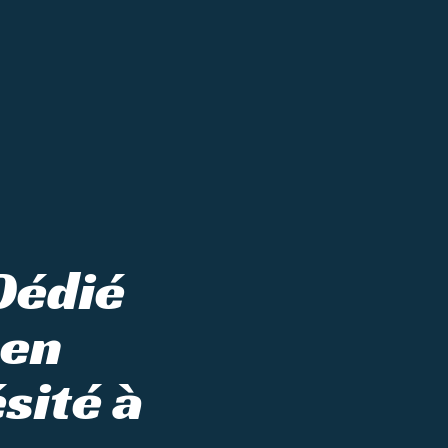
Dédié
 en
sité à