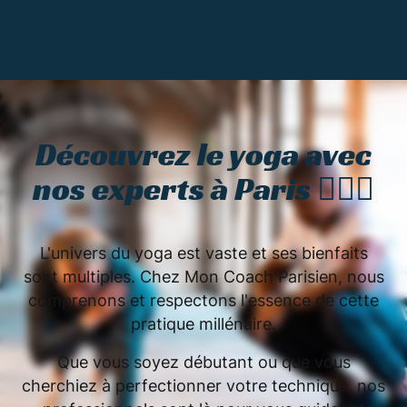
Découvrez le yoga avec
nos experts à Paris 🧘🏼‍♀️
L'univers du yoga est vaste et ses bienfaits
sont multiples. Chez Mon Coach Parisien, nous
comprenons et respectons l'essence de cette
pratique millénaire.
Que vous soyez débutant ou que vous
cherchiez à perfectionner votre technique, nos