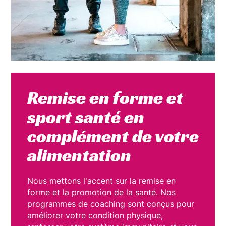
Remise en forme et
sport santé en
complément de votre
alimentation
Nous mettons l'accent sur la remise en
forme et la promotion de la santé. Nos
programmes de coaching sont conçus pour
améliorer votre condition physique,