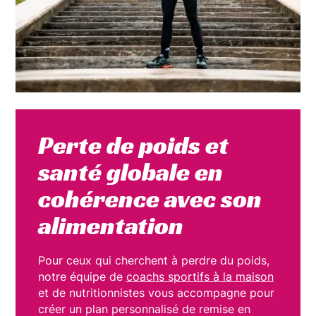
Perte de poids et
santé globale en
cohérence avec son
alimentation
Pour ceux qui cherchent à perdre du poids,
notre équipe de
coachs sportifs à la maison
et de nutritionnistes vous accompagne pour
créer un plan personnalisé de remise en