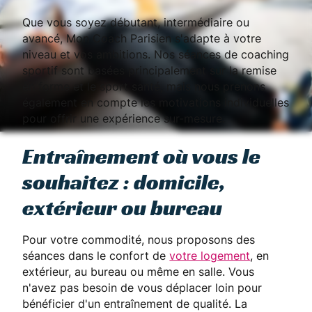
Que vous soyez débutant, intermédiaire ou
avancé, Mon Coach Parisien s'adapte à votre
niveau et vos ambitions. Nos séances de coaching
sportif sont basées principalement sur la remise
en forme et le sport santé, mais nous prenons
également en compte les motivations individuelles
pour offrir une expérience sur-mesure.
Entraînement où vous le
souhaitez : domicile,
extérieur ou bureau
Pour votre commodité, nous proposons des
séances dans le confort de
votre logement
, en
extérieur, au bureau ou même en salle. Vous
n'avez pas besoin de vous déplacer loin pour
bénéficier d'un entraînement de qualité. La